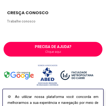
CRESÇA CONOSCO
Trabalhe conosco
PRECISA DE AJUDA?
Clique aqui
🍪 Ao utilizar nossa plataforma você concorda em
melhorarmos a sua experiência e navegação por meio de
COPYRIGHT ©2026. INCI - INSTITUTO NACIONAL DE APERFEIÇOAMENTO