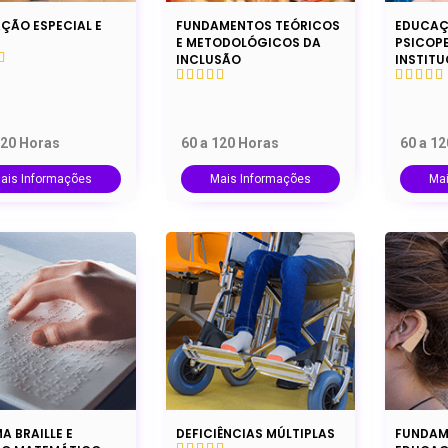
ÇÃO ESPECIAL E
FUNDAMENTOS TEÓRICOS
EDUCAÇ
E METODOLÓGICOS DA
PSICOP
INCLUSÃO
INSTITU
120 Horas
60 a 120 Horas
60 a 1
ais Informações
Mais Informações
Ma
A BRAILLE E
DEFICIÊNCIAS MÚLTIPLAS
FUNDAM