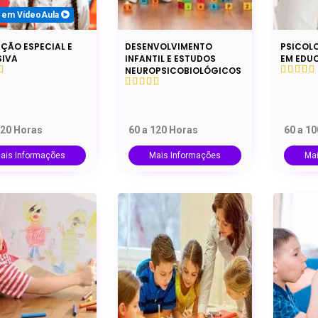
 em VídeoAula
ÇÃO ESPECIAL E
DESENVOLVIMENTO
PSICOL
SIVA
INFANTIL E ESTUDOS
EM EDU
NEUROPSICOBIOLÓGICOS
120 Horas
60 a 120 Horas
60 a 1
ais Informações
Mais Informações
Ma