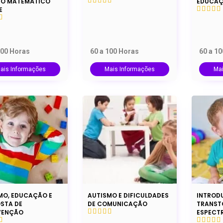
O MATEMÁTICO
EDUCAÇ
E
100 Horas
60 a 100 Horas
60 a 1
ais Informações
Mais Informações
Ma
MO, EDUCAÇÃO E
AUTISMO E DIFICULDADES
INTROD
STA DE
DE COMUNICAÇÃO
TRANST
VENÇÃO
ESPECT