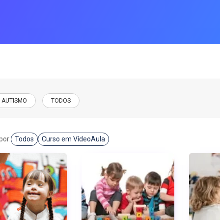
C
CURSOS ONLINE
PÓS GRADUAÇÃO
JÁ SOU ALUNO
- AUTISMO
TODOS
por:
Todos
Curso em VídeoAula