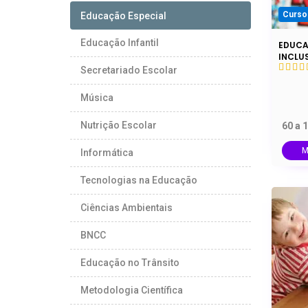
Curso
Educação Especial
Educação Infantil
EDUCA
INCLU
Secretariado Escolar
Música
Nutrição Escolar
60 a 
M
Informática
Tecnologias na Educação
Ciências Ambientais
BNCC
Educação no Trânsito
Metodologia Científica