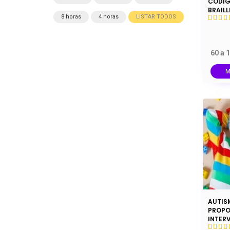
CÓDIG
BRAILL
8 horas
4 horas
LISTAR TODOS
60 a 
M
AUTIS
PROPO
INTER