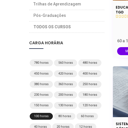
Trilhas de Aprendizagem
EDUCA
TGD
Pós-Graduações
TODOS OS CURSOS
60 a 
CARGA HORÁRIA
M
780 horas
560 horas
480 horas
450 horas
420 horas
400 horas
380 horas
360 horas
250 horas
230 horas
200 horas
180 horas
150 horas
130 horas
120 horas
100 horas
80 horas
60 horas
SISTEM
40 horas
20 horas
12 horas