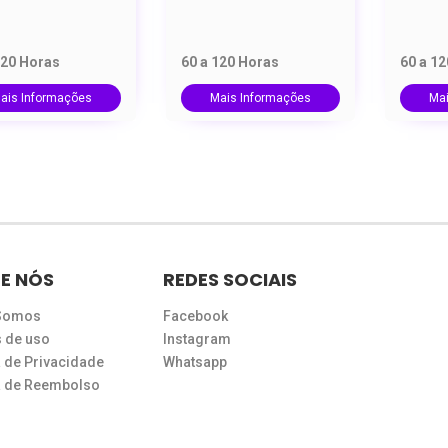
120 Horas
60 a 120 Horas
60 a 1
ais Informações
Mais Informações
Ma
E NÓS
REDES SOCIAIS
Somos
Facebook
 de uso
Instagram
a de Privacidade
Whatsapp
ca de Reembolso