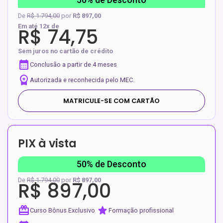
De
R$ 1.794,00
por
R$ 897,00
Em até 12x de
R$ 74,75
Sem juros no cartão de crédito
calendar_month
Conclusão a partir de 4 meses
workspace_premium
Autorizada e reconhecida pelo MEC.
MATRICULE-SE COM CARTÃO
PIX à vista
50% de Desconto
De
R$ 1.794,00
por
R$ 897,00
R$ 897,00
redeem
star
Curso Bônus Exclusivo
Formação profissional