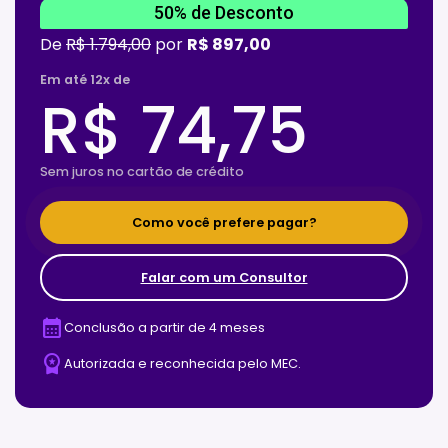
50% de Desconto
De
R$ 1.794,00
por
R$ 897,00
Em até 12x de
R$ 74,75
Sem juros no cartão de crédito
Como você prefere pagar?
Falar com um Consultor
calendar_month
Conclusão a partir de 4 meses
workspace_premium
Autorizada e reconhecida pelo MEC.