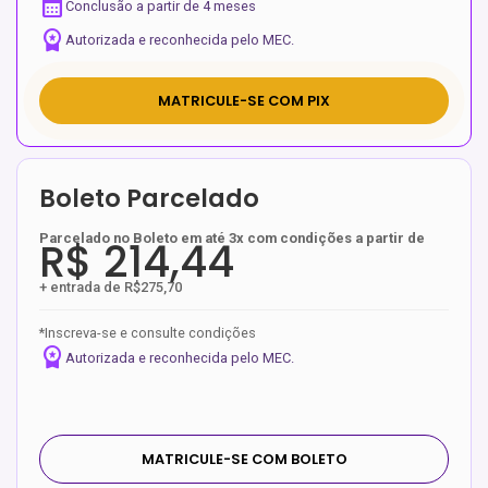
calendar_month
Conclusão a partir de 4 meses
workspace_premium
Autorizada e reconhecida pelo MEC.
MATRICULE-SE COM PIX
Boleto Parcelado
Parcelado no Boleto em até 3x com condições a partir de
R$ 214,44
+ entrada de R$275,70
*Inscreva-se e consulte condições
workspace_premium
Autorizada e reconhecida pelo MEC.
MATRICULE-SE COM BOLETO