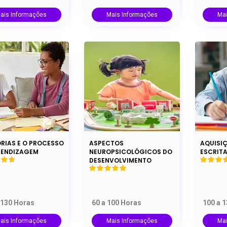
ais Informações
Mais Informações
Ma
ORIAS E O PROCESSO
ASPECTOS
AQUISIÇ
RENDIZAGEM
NEUROPSICOLÓGICOS DO
ESCRIT
DESENVOLVIMENTO
 130 Horas
60 a 100 Horas
100 a 
ais Informações
Mais Informações
Ma