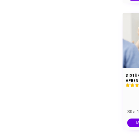
DISTÚ
APREN
80 a 
M