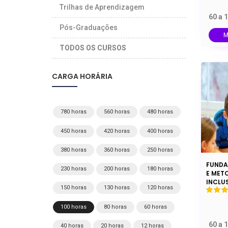
Trilhas de Aprendizagem
60 a 
Pós-Graduações
M
TODOS OS CURSOS
CARGA HORÁRIA
780 horas
560 horas
480 horas
450 horas
420 horas
400 horas
380 horas
360 horas
250 horas
FUNDA
230 horas
200 horas
180 horas
E MET
INCLU
150 horas
130 horas
120 horas
100 horas
80 horas
60 horas
60 a 
40 horas
20 horas
12 horas