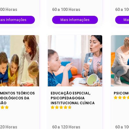
100 Horas
60 a 100 Horas
60 a 1
ais Informações
Mais Informações
Ma
MENTOS TEÓRICOS
EDUCAÇÃO ESPECIAL,
PSICOM
ODOLÓGICOS DA
PSICOPEDAGOGIA
SÃO
INSTITUCIONAL CLÍNICA
120 Horas
60 a 120 Horas
60 a 1