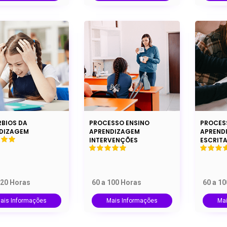
RBIOS DA
PROCESSO ENSINO
PROCESS
DIZAGEM
APRENDIZAGEM
APRENDI
INTERVENÇÕES
ESCRIT
120 Horas
60 a 100 Horas
60 a 1
ais Informações
Mais Informações
Ma