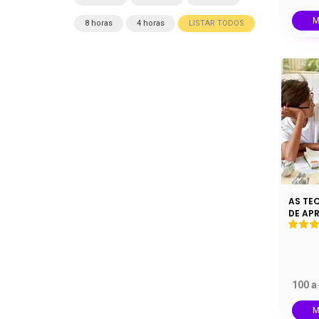
M
8 horas
4 horas
LISTAR TODOS
AS TE
DE AP
100 a
M