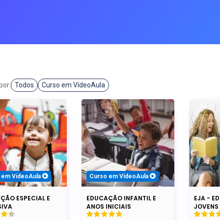
C
CURSOS ONLINE
PÓS GRADUAÇÃO
JÁ SOU ALUNO
por:
Todos
Curso em VídeoAula
 em VídeoAula
Curso em VídeoAula
ÇÃO ESPECIAL E
EDUCAÇÃO INFANTIL E
EJA - E
SIVA
ANOS INICIAIS
JOVENS