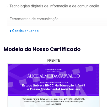
- Tecnologias digitais de informação e de comunicação
- Ferramentas de comunicação
+ Continuar Lendo
- O professor diante da educação tecnológica
- O papel das novas tecnologias no ensino
Modelo do Nosso Certificado
- Intervenção psicopedagógica na escola com uso da
FRENTE
informática
- Pedagogias construtivistas no ensino e
aprendizagem
- A criação do conhecimento usando as novas
tecnologias