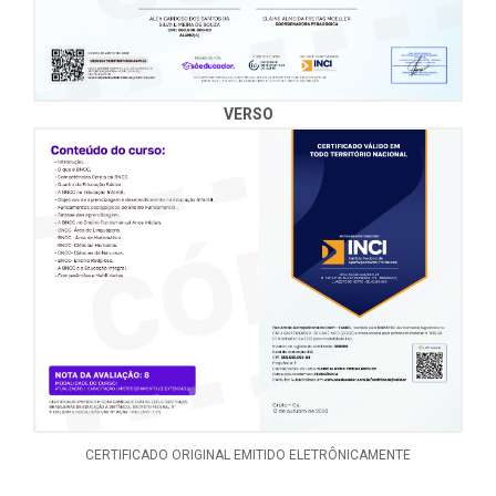
- Ambiente virtual de aprendizagem: o moodle
- Projetos de inovação tecnologica na educação
VERSO
- Materiais didáticos e as novas tecnologias
- O papel do professor na elaboração de materiais
didáticos
- Planejamento das atividades nas tics
- Avaliação da aprendizagem nas aulas com tics
- Tecnologias e sala de aula
CERTIFICADO ORIGINAL EMITIDO ELETRÔNICAMENTE
- O computador na sala de aula