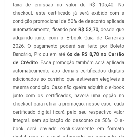
taxa de emissão no valor de R$ 105,40. No
- O construtivismo para além da escola
checkout, este certificado já será exibido com a
condição promocional de 50% de desconto aplicada
- Cooperação, colaboração e interação
automaticamente, ficando por
R$ 52,70
, desde que
adquirido junto com o E-book Guia de Carreiras
- A tecnologia combatendo a indisciplina
2026. O pagamento poderá ser feito por Boleto
Bancário, Pix ou em até
6x de R$ 8,78 no Cartão
de Crédito
. Essa promoção também será aplicada
automaticamente aos demais certificados digitais
adicionados ao carrinho que estiverem elegíveis à
mesma condição. Caso não queira adquirir o e-book
junto com os certificados, haverá uma opção no
checkout para retirar a promoção; nesse caso, cada
certificado digital ficará pelo seu respectivo valor
integral, sem aplicação do desconto de 50%. O e-
book será enviado exclusivamente em formato
digital para o e-mail informado no momento da