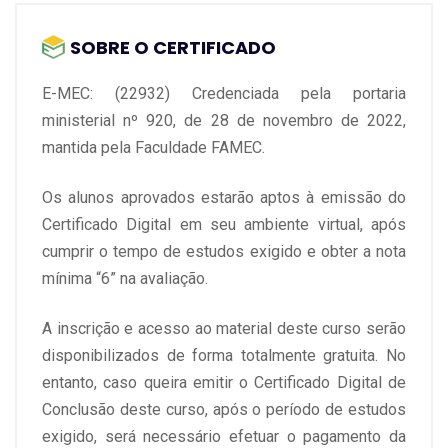
SOBRE O CERTIFICADO
- Jogos digitais educacionais
E-MEC: (22932) Credenciada pela portaria
- Potencialidades dos jogos digitais
ministerial nº 920, de 28 de novembro de 2022,
mantida pela Faculdade FAMEC.
- Construtivismo: um conceito de construção
Os alunos aprovados estarão aptos à emissão do
- Teoria pedagógica e novas tecnologias
Certificado Digital em seu ambiente virtual, após
cumprir o tempo de estudos exigido e obter a nota
- Seymour papert
mínima “6” na avaliação.
- Teoria de piaget e ead
A inscrição e acesso ao material deste curso serão
disponibilizados de forma totalmente gratuita. No
- A prendizagem colaborativa e cooperativa
entanto, caso queira emitir o Certificado Digital de
Conclusão deste curso, após o período de estudos
- A utilização das tecnologias a favor do conhecimento
exigido, será necessário efetuar o pagamento da