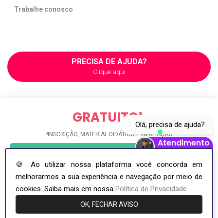
Trabalhe conosco
PRECISA DE AJUDA?
Clique aqui
GRATUITO!
*
Olá, precisa de ajuda?
*
INSCRIÇÃO, MATERIAL DIDÁTICO E AVALIAÇÃO
Atendimento
INSCREVA-SE GRÁTIS
SOEducador
Abrir Whatsapp
🍪 Ao utilizar nossa plataforma você concorda em
melhorarmos a sua experiência e navegação por meio de
COPYRIGHT ©2026. INCI - INSTITUTO NACIONAL DE APERFEIÇOAMENTO
PROFISSIONAL - CNPJ: 36.692.668/0001-94
cookies. Saiba mais em nossa
Política de Privacidade.
OK, FECHAR AVISO
Compartilhe este curso
Envie este curso para seus amigos.