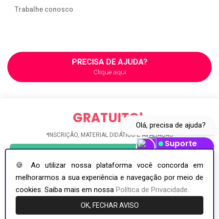
Trabalhe conosco
PRECISA DE AJUDA?
Clique aqui
GRATUITO!
*
Olá, precisa de ajuda?
*
INSCRIÇÃO, MATERIAL DIDÁTICO E AVALIAÇÃO
Suporte
INSCREVA-SE GRÁTIS
Abrir Whatsapp
🍪 Ao utilizar nossa plataforma você concorda em
melhorarmos a sua experiência e navegação por meio de
COPYRIGHT ©2026. INCI - INSTITUTO NACIONAL DE APERFEIÇOAMENTO
PROFISSIONAL - CNPJ: 36.692.668/0001-94
cookies. Saiba mais em nossa
Política de Privacidade.
OK, FECHAR AVISO
Compartilhe este curso
Envie este curso para seus amigos.