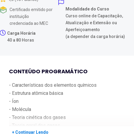
Modalidade do Curso
Certificado emitido por
Curso online de Capacitação,
instituição
Atualização e Extensão ou
credenciada ao MEC
Aperfeiçoamento
Carga Horária
(a depender da carga horária)
40 a 80 Horas
CONTEÚDO PROGRAMÁTICO
- Características dos elementos químicos
- Estrutura atômica básica
- Íon
- Molécula
- Teoria cinética dos gases
- Teoria geral dos gases
+ Continuar Lendo
- Equação geral dos gases