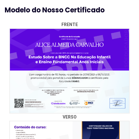
- Sistema de partículas.
Modelo do Nosso Certificado
- Colisões.
FRENTE
VERSO