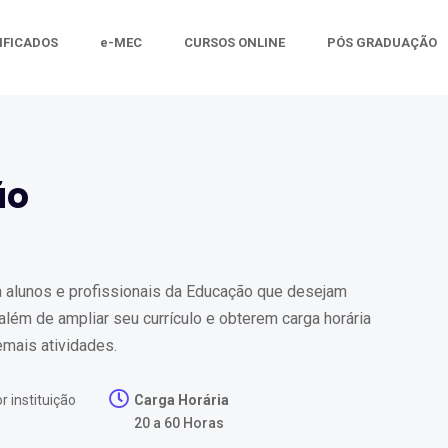
IFICADOS
e-MEC
CURSOS ONLINE
PÓS GRADUAÇÃO
ão
 à alunos e profissionais da Educação que desejam
lém de ampliar seu currículo e obterem carga horária
emais atividades.
r instituição
Carga Horária
20 a 60 Horas