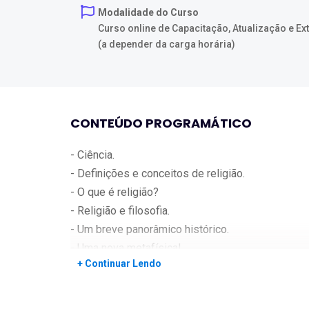
Modalidade do Curso
Curso online de Capacitação, Atualização e E
(a depender da carga horária)
CONTEÚDO PROGRAMÁTICO
- Ciência.
- Definições e conceitos de religião.
- O que é religião?
- Religião e filosofia.
- Um breve panorâmico histórico.
- Uma nova metafísica!
+ Continuar Lendo
- Religião e ciência.
- O primeiro período.
- O segundo período.