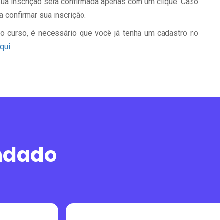
a sua inscrição será confirmada apenas com um clique. Caso
a confirmar sua inscrição.
o curso, é necessário que você já tenha um cadastro no
qui
ndado