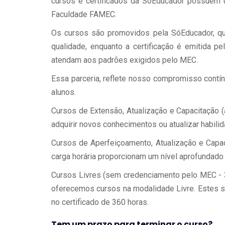
cursos e certificados da SóEducador possuem 
Faculdade FAMEC.
Os cursos são promovidos pela SóEducador, qu
qualidade, enquanto a certificação é emitida 
atendam aos padrões exigidos pelo MEC.
Essa parceria, reflete nosso compromisso contí
alunos.
Cursos de Extensão, Atualização e Capacitação (
adquirir novos conhecimentos ou atualizar habili
Cursos de Aperfeiçoamento, Atualização e Capac
carga horária proporcionam um nível aprofundado
Cursos Livres (sem credenciamento pelo MEC -
oferecemos cursos na modalidade Livre. Estes sã
no certificado de 360 horas.
Tem um prazo para terminar o curso?