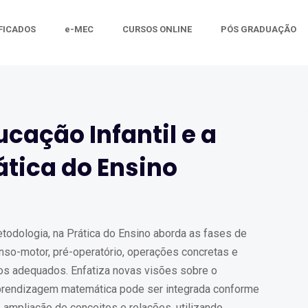
FICADOS
e-MEC
CURSOS ONLINE
PÓS GRADUAÇÃO
cação Infantil e a
ática do Ensino
todologia, na Prática do Ensino aborda as fases de
nso-motor, pré-operatório, operações concretas e
os adequados. Enfatiza novas visões sobre o
aprendizagem matemática pode ser integrada conforme
 ampliação de conceitos e relações, utilizando