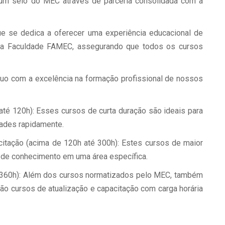
um selo do MEC através de parceria consolidada com a
e se dedica a oferecer uma experiência educacional de
pela Faculdade FAMEC, assegurando que todos os cursos
nuo com a excelência na formação profissional de nossos
até 120h): Esses cursos de curta duração são ideais para
dades rapidamente.
itação (acima de 120h até 300h): Estes cursos de maior
 de conhecimento em uma área específica.
 360h): Além dos cursos normatizados pelo MEC, também
o cursos de atualização e capacitação com carga horária