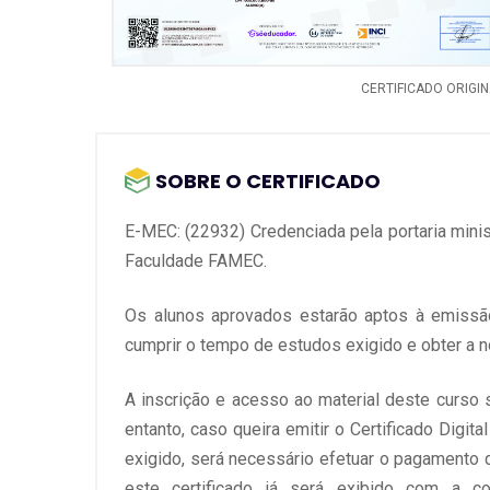
- Dimensões.
- Identificação de Figuras.
- Simetria.
CERTIFICADO ORIGI
- Conceito de Medida.
- Conceito de Área.
SOBRE O CERTIFICADO
E-MEC: (22932) Credenciada pela portaria minis
Faculdade FAMEC.
Os alunos aprovados estarão aptos à emissão 
cumprir o tempo de estudos exigido e obter a no
A inscrição e acesso ao material deste curso s
entanto, caso queira emitir o Certificado Digi
exigido, será necessário efetuar o pagamento 
este certificado já será exibido com a c