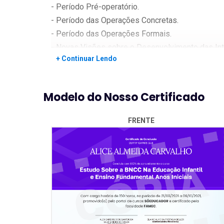
- Período Pré-operatório.
- Período das Operações Concretas.
- Período das Operações Formais.
- Novas Visões sobre o Desenvolvimento das Int
+ Continuar Lendo
- A Importância dos Estímulos Dados na Educação 
- Aprendizagem Matemática.
- A Matemática para a Educação Infantil a Partir 
Modelo do Nosso Certificado
- As Bases do Ensino da Matemática na Educação 
- Blocos de Conteúdos para o Ensino Fundamenta
FRENTE
- O Sistema de Numeração Decimal.
- Operações
- Utilizando o Ábaco.
- Multiplicação.
- Divisão.
- Frações.
- Espaço e Forma.
- Geometria e Medidas.