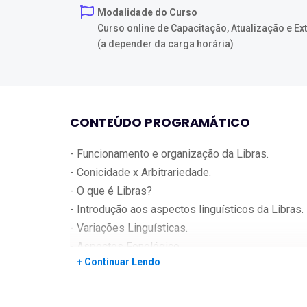
Modalidade do Curso
Curso online de Capacitação, Atualização e E
(a depender da carga horária)
CONTEÚDO PROGRAMÁTICO
- Funcionamento e organização da Libras.
- Conicidade x Arbitrariedade.
- O que é Libras?
- Introdução aos aspectos linguísticos da Libras.
- Variações Linguísticas.
- Aspectos Fonológico.
+ Continuar Lendo
- Alfabeto Manual.
- Tipos de frases do alfabeto manual em Libras.
- Inclusão e Legislação aplicada às pessoas surd