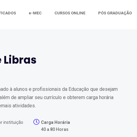
FICADOS
e-MEC
CURSOS ONLINE
PÓS GRADUAÇÃO
 Libras
onado à alunos e profissionais da Educação que desejam
lém de ampliar seu currículo e obterem carga horária
emais atividades.
r instituição
Carga Horária
40 a 80 Horas