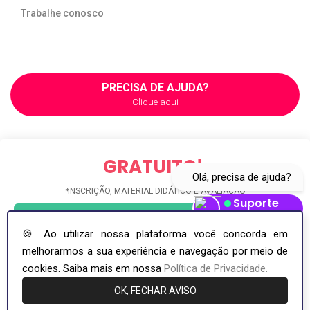
Trabalhe conosco
PRECISA DE AJUDA?
Clique aqui
GRATUITO!
*
Olá, precisa de ajuda?
*
INSCRIÇÃO, MATERIAL DIDÁTICO E AVALIAÇÃO
Suporte
INSCREVA-SE GRÁTIS
Abrir Whatsapp
🍪 Ao utilizar nossa plataforma você concorda em
melhorarmos a sua experiência e navegação por meio de
COPYRIGHT ©2026. INCI - INSTITUTO NACIONAL DE APERFEIÇOAMENTO
PROFISSIONAL - CNPJ: 36.692.668/0001-94
cookies. Saiba mais em nossa
Política de Privacidade.
OK, FECHAR AVISO
Compartilhe este curso
Envie este curso para seus amigos.