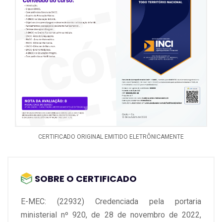
- Alguns aspectos importantes de serem observados.
- Uma breve história da Psicopedagogia.
- A Pedagogia no Brasil.
- Formação do Psicopedagogo na Instituição.
- A Reeducação: a atenção às adversidades.
CERTIFICADO ORIGINAL EMITIDO ELETRÔNICAMENTE
- Psicopedagogia: medicina e educação.
- Psicopedagogia e a patologia.
SOBRE O CERTIFICADO
- Associação brasileira de Psicopedagogia.
E-MEC: (22932) Credenciada pela portaria
ministerial nº 920, de 28 de novembro de 2022,
- ABPP