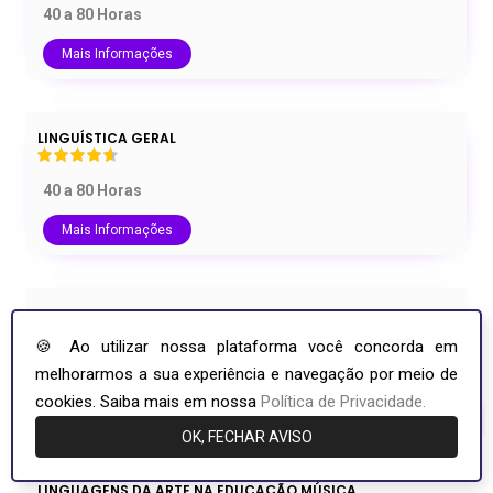
40 a 80 Horas
Mais Informações
LINGUÍSTICA GERAL
40 a 80 Horas
Mais Informações
MARXISMO
🍪 Ao utilizar nossa plataforma você concorda em
60 a 100 Horas
melhorarmos a sua experiência e navegação por meio de
cookies. Saiba mais em nossa
Política de Privacidade.
Mais Informações
Olá, precisa de ajuda?
OK, FECHAR AVISO
Atendimento
SOEducador
LINGUAGENS DA ARTE NA EDUCAÇÃO MÚSICA,