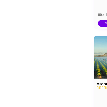
80 a 
M
GEOGR