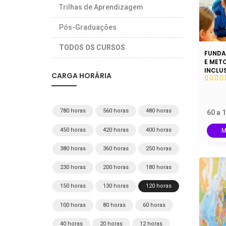
Trilhas de Aprendizagem
Pós-Graduações
TODOS OS CURSOS
FUNDA
E MET
INCLU
CARGA HORÁRIA
780 horas
560 horas
480 horas
60 a 
450 horas
420 horas
400 horas
M
380 horas
360 horas
250 horas
230 horas
200 horas
180 horas
150 horas
130 horas
120 horas
100 horas
80 horas
60 horas
40 horas
20 horas
12 horas