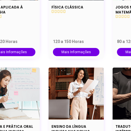
 APLICADA À
FÍSICA CLÁSSICA
JOGOS 
GIA
MATEMÁ
120 Horas
120 a 150 Horas
80 a 1
ais Informações
Mais Informações
Ma
A E PRÁTICA ORAL
ENSINO DA LÍNGUA
TRADUT