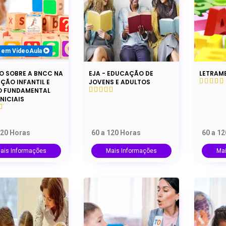
 em VídeoAula
O SOBRE A BNCC NA
EJA - EDUCAÇÃO DE
LETRAM
ÇÃO INFANTIL E
JOVENS E ADULTOS
O FUNDAMENTAL
NICIAIS
120 Horas
60 a 120 Horas
60 a 1
ais Informações
Mais Informações
Ma