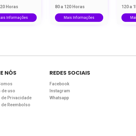
120 Horas
80 a 120 Horas
120 a 
ais Informações
Mais Informações
Ma
E NÓS
REDES SOCIAIS
Somos
Facebook
 de uso
Instagram
a de Privacidade
Whatsapp
ca de Reembolso