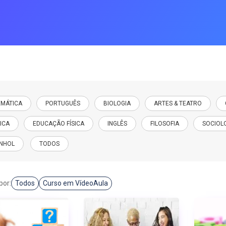
C
CURSOS ONLINE
PÓS GRADUAÇÃO
JÁ SOU ALUNO
MÁTICA
PORTUGUÊS
BIOLOGIA
ARTES & TEATRO
ICA
EDUCAÇÃO FÍSICA
INGLÊS
FILOSOFIA
SOCIOL
NHOL
TODOS
por:
Todos
Curso em VídeoAula