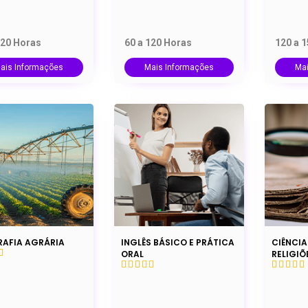
120 Horas
60 a 120 Horas
120 a 
ais Informações
Mais Informações
Ma
AFIA AGRÁRIA
INGLÊS BÁSICO E PRÁTICA
CIÊNCIA
ORAL
RELIGIÕ