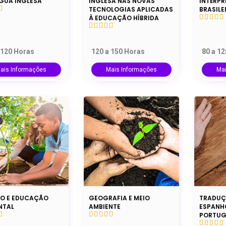
NGUA INGLESA
INGLESA NAS NOVAS
INTÉRPR
TECNOLOGIAS APLICADAS
BRASILE
À EDUCAÇÃO HÍBRIDA
 120 Horas
120 a 150 Horas
80 a 1
ais Informações
Mais Informações
Ma
O E EDUCAÇÃO
GEOGRAFIA E MEIO
TRADUÇ
NTAL
AMBIENTE
ESPANH
PORTUG