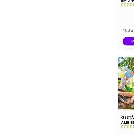
EM LÍ
100 a
M
GESTÃ
AMBIE