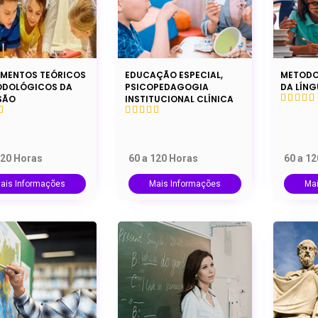
MENTOS TEÓRICOS
EDUCAÇÃO ESPECIAL,
METODO
ODOLÓGICOS DA
PSICOPEDAGOGIA
DA LÍN
SÃO
INSTITUCIONAL CLÍNICA
120 Horas
60 a 120 Horas
60 a 1
ais Informações
Mais Informações
Ma