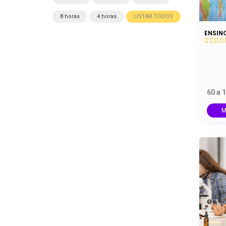
8 horas
4 horas
LISTAR TODOS
ENSIN
60 a 
M