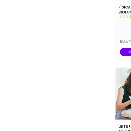
FÍSICA
BIOLO
80 a 
M
LEITUR