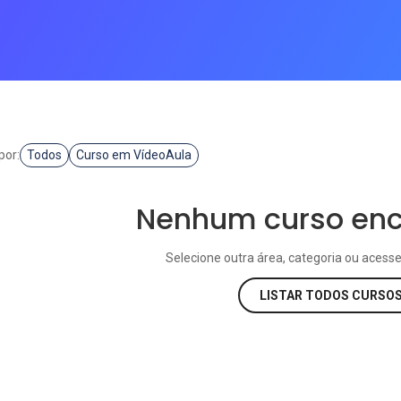
C
CURSOS ONLINE
PÓS GRADUAÇÃO
JÁ SOU ALUNO
por:
Todos
Curso em VídeoAula
Nenhum curso enc
Selecione outra área, categoria ou acesse
LISTAR TODOS CURSO