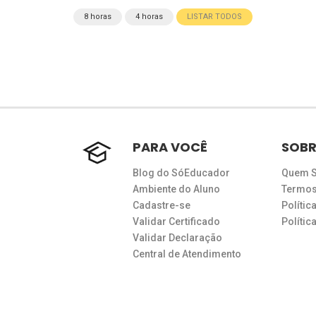
8 horas
4 horas
LISTAR TODOS
PARA VOCÊ
SOBR
Blog do SóEducador
Quem 
Ambiente do Aluno
Termos
Cadastre-se
Polític
Validar Certificado
Políti
Validar Declaração
Central de Atendimento