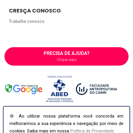
CRESÇA CONOSCO
Trabalhe conosco
PRECISA DE AJUDA?
Clique aqui
🍪 Ao utilizar nossa plataforma você concorda em
melhorarmos a sua experiência e navegação por meio de
COPYRIGHT ©2026. INCI - INSTITUTO NACIONAL DE APERFEIÇOAMENTO
PROFISSIONAL - CNPJ: 36.692.668/0001-94
cookies. Saiba mais em nossa
Política de Privacidade.