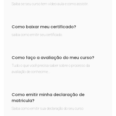
Saiba se seu curso tem vídeo-aula e como assistir.
Como baixar meu certificado?
saiba como emitir seu certificado.
Como faço a avaliação do meu curso?
Tudo o que você precisa saber sobre o processo da
avaliação de conhecime...
Como emitir minha declaração de
matricula?
Saiba como emitir sua declaração do seu curso