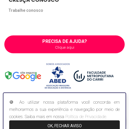
Trabalhe conosco
PRECISA DE AJUDA?
Clique aqui
🍪 Ao utilizar nossa plataforma você concorda em
melhorarmos a sua experiência e navegação por meio de
COPYRIGHT ©2026. INCI - INSTITUTO NACIONAL DE APERFEIÇOAMENTO PROFISSIONAL
- CNPJ: 36.692.668/0001-94
cookies. Saiba mais em nossa
Política de Privacidade.
Olá, precisa de ajuda?
OK, FECHAR AVISO